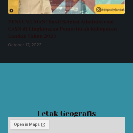
PENGUMUMAN! Hasil Seleksi Administrasi
CASN di Lingkungan Pemerintah Kabupaten
Landak Tahun 2023
October 17, 2023
Letak Geografis