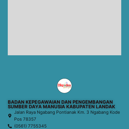
BADAN KEPEGAWAIAN DAN PENGEMBANGAN
SUMBER DAYA MANUSIA KABUPATEN LANDAK
Jalan Raya Ngabang Pontianak Km. 3 Ngabang Kode
Pos 78357
(0561) 7755345