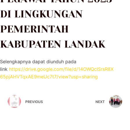
DI LINGKUNGAN
PEMERINTAH
KABUPATEN LANDAK
Selengkapnya dapat diunduh pada
link
https://drive.google.com/file/d/14OWQcISrsR8X
65pjAHVTqxAE9meUc7t7/view?usp=sharing
PREVIOUS
NEXT