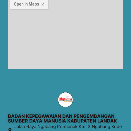
BADAN KEPEGAWAIAN DAN PENGEMBANGAN
SUMBER DAYA MANUSIA KABUPATEN LANDAK
Jalan Raya Ngabang Pontianak Km. 3 Ngabang Kode