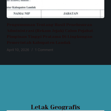
Pengumuman Tentang Hasil Penelusuran
Administrasi (Rekam Jejak) Calon Pejabat
Pimpinan Tinggi Pratama Di Lingkungan
Pemerintah Kabupaten Landak
April 10, 2026
1 Comment
Letak Geografis