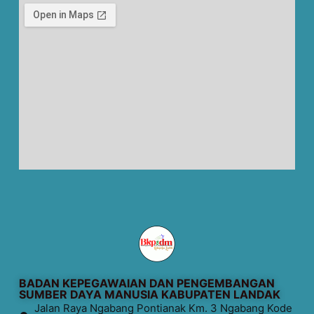
BADAN KEPEGAWAIAN DAN PENGEMBANGAN
SUMBER DAYA MANUSIA KABUPATEN LANDAK
Jalan Raya Ngabang Pontianak Km. 3 Ngabang Kode